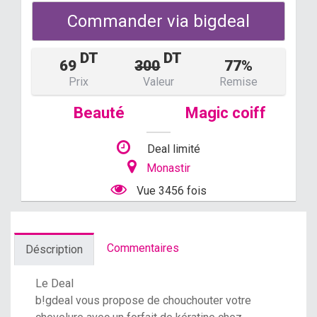
Commander via bigdeal
DT
DT
69
300
77%
Prix
Valeur
Remise
Beauté
Magic coiff
Deal limité
Monastir
Vue 3456 fois
Commentaires
Déscription
Le Deal
b!gdeal
vous propose de chouchouter votre