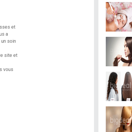
isses et
s a
 un soin
e site et
s vous