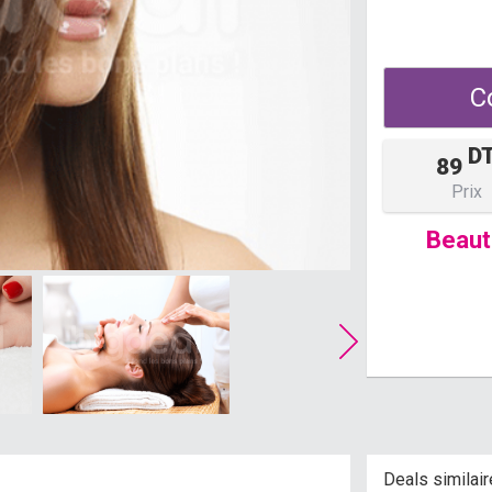
C
D
89
Prix
Beau
Deals similai