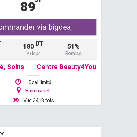
DT
89
ommander via bigdeal
T
DT
180
51%
Valeur
Remise
té
,
Soins
Centre Beauty4You
Deal limité
Hammamet
Vue 3418 fois
res