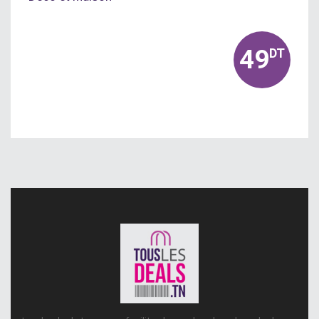
49
DT