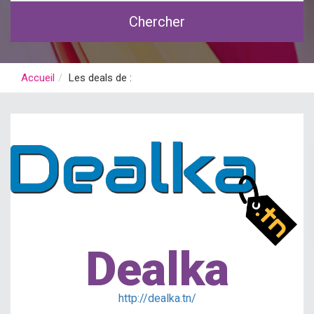
Chercher
Accueil
Les deals de :
Dealka
http://dealka.tn/