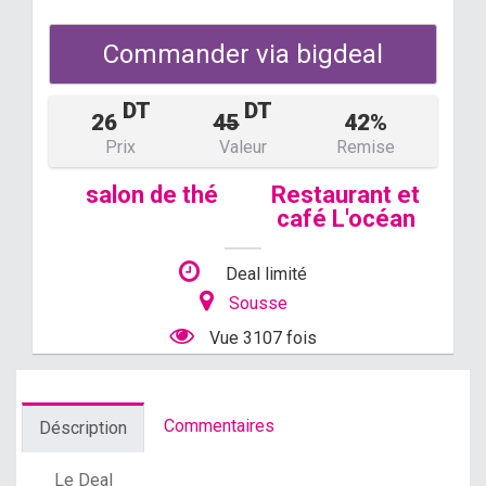
Commander via bigdeal
DT
DT
26
45
42%
Prix
Valeur
Remise
salon de thé
Restaurant et
café L'océan
Deal limité
Sousse
Vue 3107 fois
Commentaires
Déscription
Le Deal