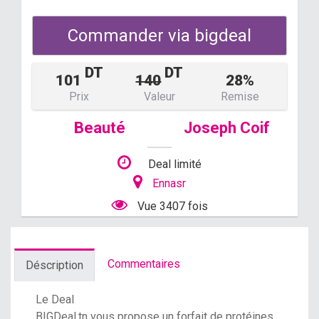
Commander via bigdeal
DT
DT
101
140
28%
Prix
Valeur
Remise
Beauté
Joseph Coif
Deal limité
Ennasr
Vue 3407 fois
Commentaires
Déscription
Le Deal
BIGDeal.tn
vous propose un forfait de protéines