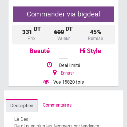
Commander via bigdeal
DT
DT
331
600
45%
Prix
Valeur
Remise
Beauté
Hi Style
Deal limité
Ennasr
Vue 15820 fois
Commentaires
Déscription
Le Deal
De plus en plus les femmens ont tendance